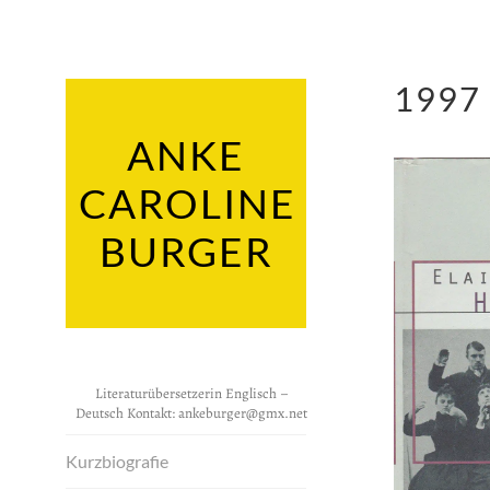
Zum
Inhalt
springen
1997
ANKE
CAROLINE
BURGER
Literaturübersetzerin Englisch –
Deutsch Kontakt:
ankeburger@gmx.net
Kurzbiografie