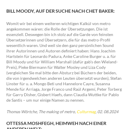
BILL MOODY, AUF DER SUCHE NACH CHET BAKER:
Womit wir bei einem weiteren wichtigen Kalkül von metro
angekommen wären: die Rolle der Übersetzungen. Die ist
essenziell. Deswegen bin ich stolz auf die Garde von feinsten
Übersetzerinnen und Übersetzern, die für das metro-Profil
wesentlich waren. Und weil sie den ganz persönlichen Sound
ihrer Autorinnen und Autoren definiert haben: Hans Joachim
Hartstein für Leonardo Padura, Anke Caroline Burger u. a. für
Bill Moody und für William Marshall (dafür gab’s den Wieland-
Preis), Pieke Biermann für Walter Mosley und Liza Cody
(vergleichen Sie mal bitte den Absturz bei Büchern der beiden,
die von irgendwelchen anderen Leuten übersetzt wurden), Stefan
Linster für u. a. Mongo Beti und Hannelore Cayre, Susanna
Mende für Arriaga, Jorge Franco und Raúl Argemí, Peter Torberg
für Garry Disher, Gisbert Haefs, dann Claudia Wuttke für Pablo
de Santis – um nur einige Namen zu nennen.
Thomas Wörtche, The making of metro,
Culturmag
, 02. 08.2024
OTTESSA MOSHFEGH, HEIMWEH NACH EINER
ANDEREN WELT: