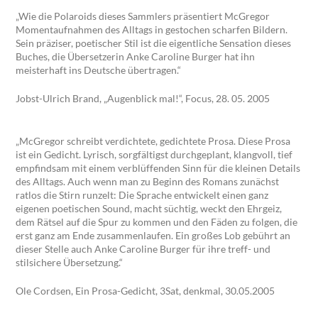
„Wie die Polaroids dieses Sammlers präsentiert McGregor
Momentaufnahmen des Alltags in gestochen scharfen Bildern.
Sein präziser, poetischer Stil ist die eigentliche Sensation dieses
Buches, die Übersetzerin Anke Caroline Burger hat ihn
meisterhaft ins Deutsche übertragen.“
Jobst-Ulrich Brand, „Augenblick mal!“, Focus, 28. 05. 2005
„McGregor schreibt verdichtete, gedichtete Prosa. Diese Prosa
ist ein Gedicht. Lyrisch, sorgfältigst durchgeplant, klangvoll, tief
empfindsam mit einem verblüffenden Sinn für die kleinen Details
des Alltags. Auch wenn man zu Beginn des Romans zunächst
ratlos die Stirn runzelt: Die Sprache entwickelt einen ganz
eigenen poetischen Sound, macht süchtig, weckt den Ehrgeiz,
dem Rätsel auf die Spur zu kommen und den Fäden zu folgen, die
erst ganz am Ende zusammenlaufen. Ein großes Lob gebührt an
dieser Stelle auch Anke Caroline Burger für ihre treff- und
stilsichere Übersetzung.“
Ole Cordsen, Ein Prosa-Gedicht, 3Sat, denkmal, 30.05.2005