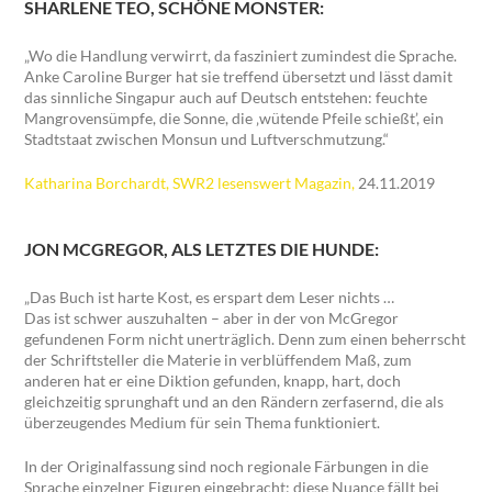
SHARLENE TEO, SCHÖNE MONSTER:
„Wo die Handlung verwirrt, da fasziniert zumindest die Sprache.
Anke Caroline Burger hat sie treffend übersetzt und lässt damit
das sinnliche Singapur auch auf Deutsch entstehen: feuchte
Mangrovensümpfe, die Sonne, die ‚wütende Pfeile schießt’, ein
Stadtstaat zwischen Monsun und Luftverschmutzung.“
Katharina Borchardt, SWR2 lesenswert Magazin,
24.11.2019
JON MCGREGOR, ALS LETZTES DIE HUNDE:
„Das Buch ist harte Kost, es erspart dem Leser nichts …
Das ist schwer auszuhalten – aber in der von McGregor
gefundenen Form nicht unerträglich. Denn zum einen beherrscht
der Schriftsteller die Materie in verblüffendem Maß, zum
anderen hat er eine Diktion gefunden, knapp, hart, doch
gleichzeitig sprunghaft und an den Rändern zerfasernd, die als
überzeugendes Medium für sein Thema funktioniert.
In der Originalfassung sind noch regionale Färbungen in die
Sprache einzelner Figuren eingebracht; diese Nuance fällt bei