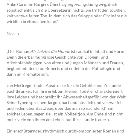
Anke Caroline Burgers Übertragung zwangsläufig weg, doch
sonst schenkt sich die Übersetzerin nichts. Sie trifft den toughen,
kalt verzweifelten Ton, in dem sich das Saloppe oder Ordinäre nie
wirklich breitmachen kann.“
Nzz.ch
„Der Roman
Als Letztes die Hunde
ist radikal in Inhalt und Form.
Denn die erbarmungslose Geschichte von Drogen- und
Alkoholabhängigen, von alten und jungen Männern und Frauen,
beginnt mit dem Tod Roberts und endet in der Pathologie und
dann im Krematorium.
Jon McGregor findet Ausdrücke für die Gefühle und Zustände
Suchtkranker, für ihre erlebten ‚kleinen Tode’, er charakterisiert
ihre Leiden und beschreibt ihr Abwesenheitsgefühl von der Welt.
Seine Typen sprechen Jargon, hart und hässlich und verzweifelt
und reden über das ‚Zeug, über das man so nachdenkt’. Ein
solches Leben, sagen sie, ist ein ‚Vollzeitjob’. Am Ende sind nicht
mehr viele von ihnen am Leben, nur ihre Hunde trauern.
Ein erschütternder, rhythmisch durchkomponierter Roman und