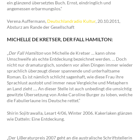
ein glänzend übersetztes Buch. Ernst, eindringlich und
angemessen erbarmungslos.“
Verena Auffermann,
Deutschlandradio Kultur
, 20.10.2011,
Absturz am Rande der Gesellschaft
MICHELLE DE KRETSER, DER FALL HAMILTON:
„
Der Fall Hamilton
von Michelle de Kretser … kann ohne
Umschweife als echte Entdeckung bezeichnet werden. … Doch
nicht nur dramaturgisch, sondern vor allen Dingen immer wieder
sprachlich überzeugt dieser spannende und unterhaltsame
Roman. Es ist nämlich schlicht sagenhaft, wie diese Frau ihre
Sprachlust austobt und immer neue Vergleiche und Metaphern
an Land zieht …. An dieser Stelle ist auch unbedingt die umsichtig
gewitzte Übersetzung von Anke Caroline Burger zu loben, welche
die Fabulierlaune ins Deutsche rettet.“
Shirin Sojitrawalla, Lesart 4/06, Winter 2006. Kakerlaken glänzen
wie Datteln: Eine Entdeckung.
„Der LiBeraturpreis 2007 geht an die australische Schriftstellerin