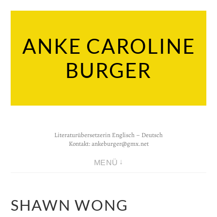
Zum
Inhalt
ANKE CAROLINE
springen
BURGER
Literaturübersetzerin Englisch – Deutsch
Kontakt:
ankeburger@gmx.net
MENÜ
SHAWN WONG