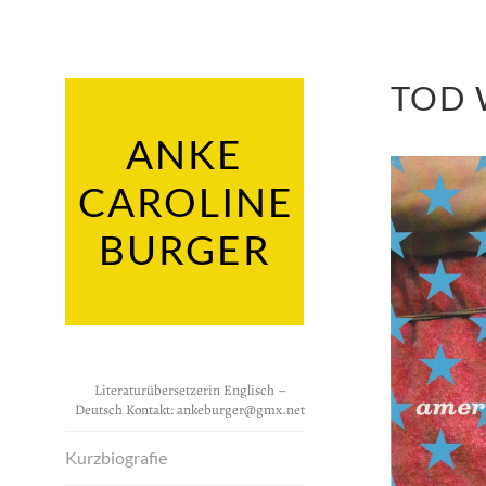
Zum
Inhalt
springen
TOD
ANKE
CAROLINE
BURGER
Literaturübersetzerin Englisch –
Deutsch Kontakt:
ankeburger@gmx.net
Kurzbiografie