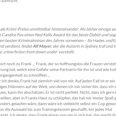
e aufmischt.
ale Krimi-Preise unmittelbar hintereinander: Als bisher einzige au
 Candice Fox einen Ned Kelly Award für das beste Debüt und sogl
den besten Kriminalroman des Jahres vorweisen – für
Hades
und
E
nd verdient, findet
Alf Mayer
, der die Autorin in Sydney traf und 
 ‚crime fiction from down under‘ vorstellt.
rt noch zu Frank … Frank, der so hoffnungslos die Frauen verstehe
ung hat, welch eine Gefahr seine Partnerin für ihn ist und wie tod
 Vergangenheit zu schnüffeln …
:
Ich denke, Frank hat ziemlich viel von mir. Auf jeden Fall ist er ei
gen Männern auf der Welt, von denen ich mir sicher bin, dass ich s
en, kann ihn abschätzen. Er ist nicht perfekt. Nicht, dass ich gern
illen, aber in Franks Haut zu schlüpfen, das hat mir immer Spa
nders gelaufen wäre, dann wäre ich vielleicht selbst ein Cop gew
hon die Auswahl bis zum Trainingstermin geschafft, bin jedes Mal
ckt. Ich denke, dass Frank etwas von mir in sich hat, das macht ih