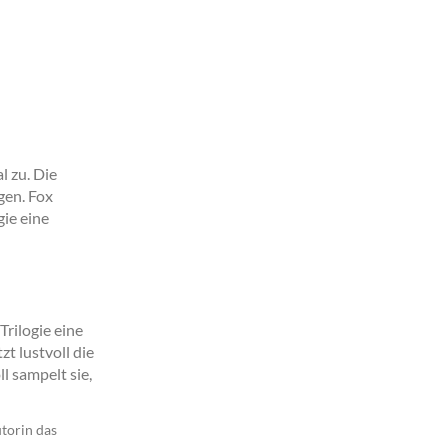
l zu. Die
gen. Fox
ie eine
rilogie eine
zt lustvoll die
l sampelt sie,
utorin das