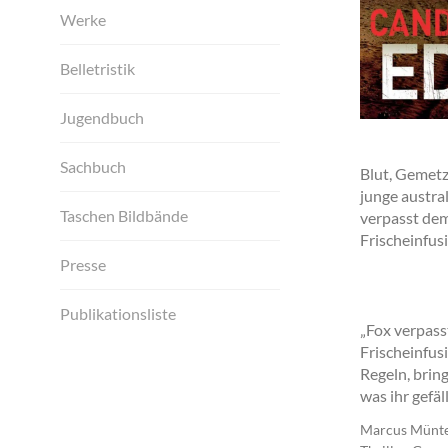
Werke
Belletristik
Jugendbuch
Sachbuch
Blut, Gemetz
junge austra
Taschen Bildbände
verpasst dem
Frischeinfusi
Presse
Publikationsliste
„Fox verpass
Frischeinfusi
Regeln, brin
was ihr gefä
Marcus Münte