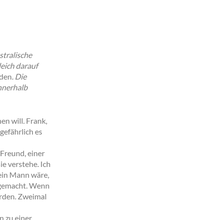
stralische
eich darauf
den
. Die
innerhalb
n will. Frank,
gefährlich es
n Freund, einer
ie verstehe. Ich
 ein Mann wäre,
ß gemacht. Wenn
orden. Zweimal
n zu einer