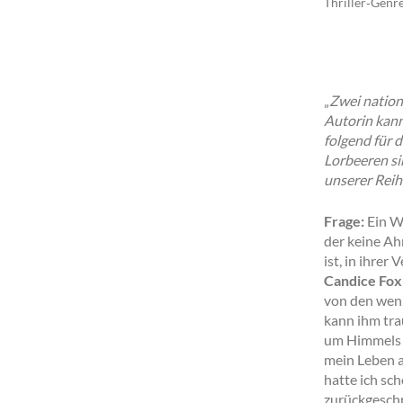
Thriller‐Genr
„
Zwei nation
Autorin kann
folgend für 
Lorbeeren si
unserer Reihe
Frage:
Ein Wo
der keine Ahn
ist, in ihrer
Candice Fox
von den weni
kann ihm trau
um Himmels w
mein Leben a
hatte ich sc
zurückgeschre