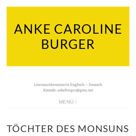
Zum
Inhalt
ANKE CAROLINE
springen
BURGER
Literaturübersetzerin Englisch – Deutsch
Kontakt:
ankeburger@gmx.net
MENÜ
TÖCHTER DES MONSUNS