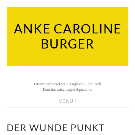
Zum
Inhalt
ANKE CAROLINE
springen
BURGER
Literaturübersetzerin Englisch – Deutsch
Kontakt:
ankeburger@gmx.net
MENÜ
DER WUNDE PUNKT