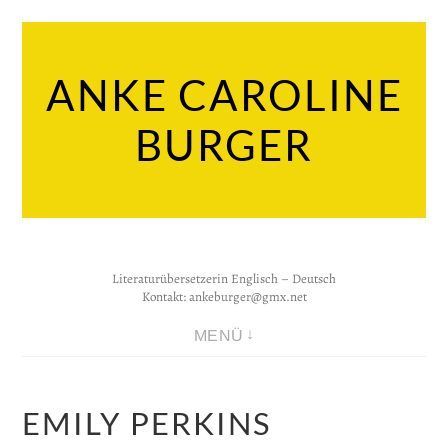
Zum
Inhalt
ANKE CAROLINE
springen
BURGER
Literaturübersetzerin Englisch – Deutsch
Kontakt:
ankeburger@gmx.net
MENÜ
EMILY PERKINS